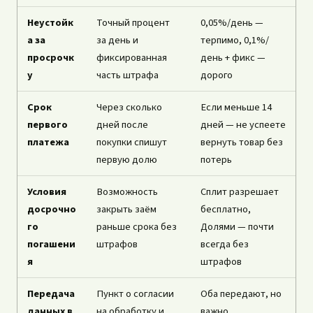
Неустойк
Точный процент
0,05%/день —
а за
за день и
терпимо, 0,1%/
просрочк
фиксированная
день + фикс —
у
часть штрафа
дорого
Срок
Через сколько
Если меньше 14
первого
дней после
дней — не успеете
платежа
покупки спишут
вернуть товар без
первую долю
потерь
Условия
Возможность
Сплит разрешает
досрочно
закрыть заём
бесплатно,
го
раньше срока без
Долями — почти
погашени
штрафов
всегда без
я
штрафов
Передача
Пункт о согласии
Оба передают, но
данных в
на обработку и
важно