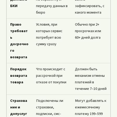
БКИ
передачу данных в
зафиксировать, с
бюро
какого момента
Право
Условия, при
Обычно при 2+
требоват
которых сервис
просрочках или
ь
потребует всю
60+ дней долга
досрочно
сумму сразу
го
возврата
Порядок
Что происходит с
Должен быть
возврата
рассрочкой при
механизм отмены
товара
отказе от покупки
платежей в
течение 7–10 дней
Страхова
Подключены ли
Могут добавлять к
ние и
страховки,
ежемесячному
допуслуг
подписки, смс-
платежу 199–599