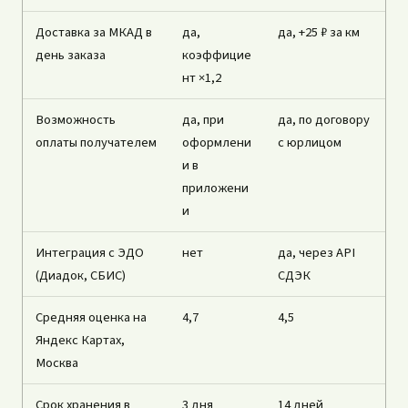
Доставка за МКАД в
да,
да, +25 ₽ за км
день заказа
коэффицие
нт ×1,2
Возможность
да, при
да, по договору
оплаты получателем
оформлени
с юрлицом
и в
приложени
и
Интеграция с ЭДО
нет
да, через API
(Диадок, СБИС)
СДЭК
Средняя оценка на
4,7
4,5
Яндекс Картах,
Москва
Срок хранения в
3 дня
14 дней